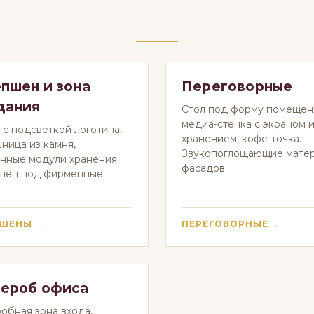
пшен и зона
Переговорные
дания
Стол под форму помещен
медиа-стенка с экраном 
 с подсветкой логотипа,
хранением, кофе-точка.
ница из камня,
Звукопоглощающие мате
нные модули хранения.
фасадов.
шен под фирменные
ПШЕНЫ →
ПЕРЕГОВОРНЫЕ →
ероб офиса
обная зона входа,