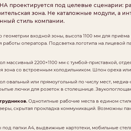
А проектируется под целевые сценарии: ра
вительская зона. Не каталожные модули, а и
нный стиль компании.
о геометрии входной зоны, высота 1100 мм для приёма
я работы оператора. Подсветка логотипа на лицевой п
ол массивный 2200×1100 мм с тумбой-приставкой, отд
ая зона со встроенным холодильником. Шпон ореха или
ол овальный или прямоугольный по числу мест, медиа-
рытые лючки для розеток в столешнице. Звукопоглощ
трудников.
Однотипные рабочие места в едином стиле:
зеры, скрытая прокладка коммуникаций. Возможны п
под папки А4, выдвижные картотеки, мобильные стелл