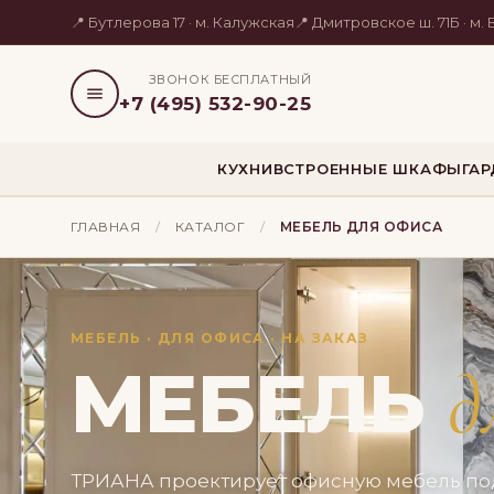
📍 Бутлерова 17 · м. Калужская
📍 Дмитровское ш. 71Б · м
ЗВОНОК БЕСПЛАТНЫЙ
+7 (495) 532-90-25
КУХНИ
ВСТРОЕННЫЕ ШКАФЫ
ГА
ГЛАВНАЯ
/
КАТАЛОГ
/
МЕБЕЛЬ ДЛЯ ОФИСА
МЕБЕЛЬ · ДЛЯ ОФИСА · НА ЗАКАЗ
МЕБЕЛЬ
д
ТРИАНА проектирует офисную мебель под