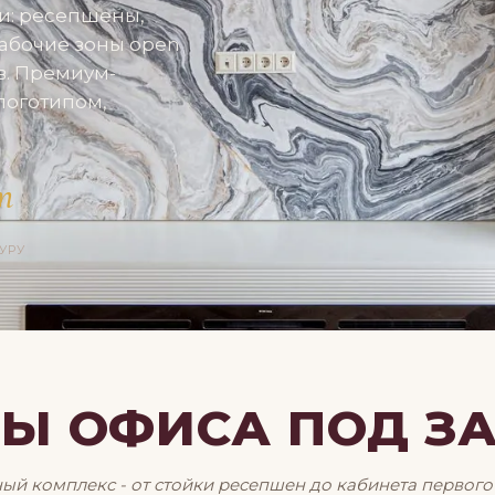
и: ресепшены,
рабочие зоны open
в. Премиум-
логотипом,
т
УРУ
Ы ОФИСА ПОД З
ый комплекс - от стойки ресепшен до кабинета первого