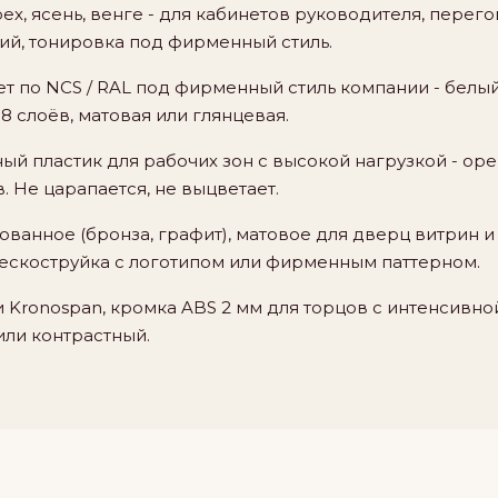
рех, ясень, венге - для кабинетов руководителя, перег
кий, тонировка под фирменный стиль.
т по NCS / RAL под фирменный стиль компании - белый
-8 слоёв, матовая или глянцевая.
й пластик для рабочих зон с высокой нагрузкой - ope
 Не царапается, не выцветает.
ванное (бронза, графит), матовое для дверц витрин 
ескоструйка с логотипом или фирменным паттерном.
 Kronospan, кромка ABS 2 мм для торцов с интенсивно
или контрастный.