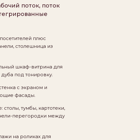
бочий поток, поток
нтегрированные
 посетителей плюс
анели, столешница из
ельный шкаф-витрина для
 дуба под тонировку.
стенка с экраном и
ающие фасады.
 столы, тумбы, картотеки,
анели-перегородки между
ажи на роликах для