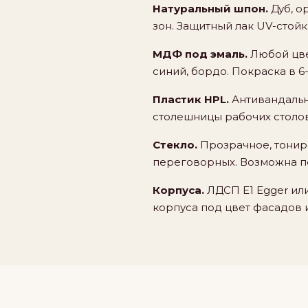
Натуральный шпон.
Дуб, о
зон. Защитный лак UV-стой
МДФ под эмаль.
Любой цве
синий, бордо. Покраска в 6
Пластик HPL.
Антивандальны
столешницы рабочих столов.
Стекло.
Прозрачное, тониро
переговорных. Возможна п
Корпуса.
ЛДСП E1 Egger или
корпуса под цвет фасадов 