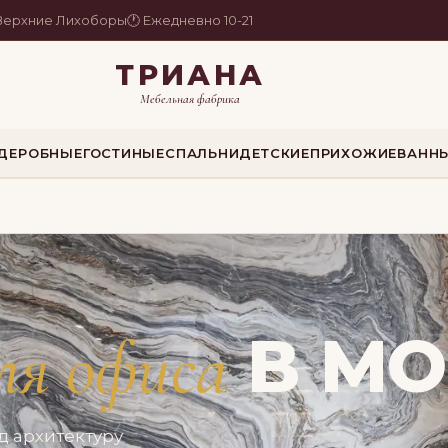
. Верхние Лихоборы
🕐 Ежедневно 10-21
ТРИАНА
Мебельная фабрика
РДЕРОБНЫЕ
ГОСТИНЫЕ
СПАЛЬНИ
ДЕТСКИЕ
ПРИХОЖИЕ
ВАНН
В МО
ля офиса
 архитектуру