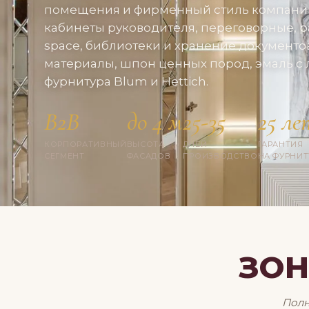
помещения и фирменный стиль компани
кабинеты руководителя, переговорные, 
space, библиотеки и хранение документо
материалы, шпон ценных пород, эмаль с 
фурнитура Blum и Hettich.
B2B
до 4 м
25-35
25 ле
КОРПОРАТИВНЫЙ
ВЫСОТА
ДНЕЙ
ГАРАНТИЯ
СЕГМЕНТ
ФАСАДОВ
ПРОИЗВОДСТВО
НА ФУРНИТ
ЗОН
Полн