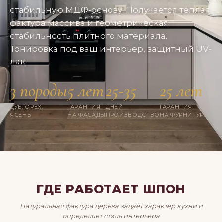
стабильную МДФ-основу. Получается тёплая
фактура массива и геометрическая
стабильность плитного материала.
Тонировка под ваш интерьер, защитный UV-
лак.
3 породы
5 лет
25-35
25 лет
ДУБ, ОРЕХ,
ГАРАНТИЯ
ДНЕЙ
ГАРАНТИЯ
ЯСЕНЬ
НА ФАСАДЫ
ПРОИЗВОДСТВО
НА ФУРНИТУРУ
ГДЕ РАБОТАЕТ ШПОН
Натуральная фактура дерева задаёт характер кухни и
определяет стиль интерьера