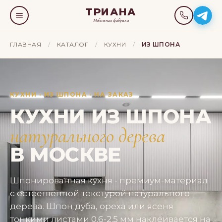
ТРИАНА
Мебельная фабрика
ГЛАВНАЯ
/
КАТАЛОГ
/
КУХНИ
/
ИЗ ШПОНА
КУХНИ · ИЗ ШПОНА · НА ЗАКАЗ
КУХНИ ИЗ ШПОНА
натурального дерева
В МОСКВЕ
Шпонированная кухня - премиум-материал
с естественной текстурой натурального
дерева. Шпон дуба, ореха или ясеня
тонкими листами 0.6-2.5 мм наклеивается на