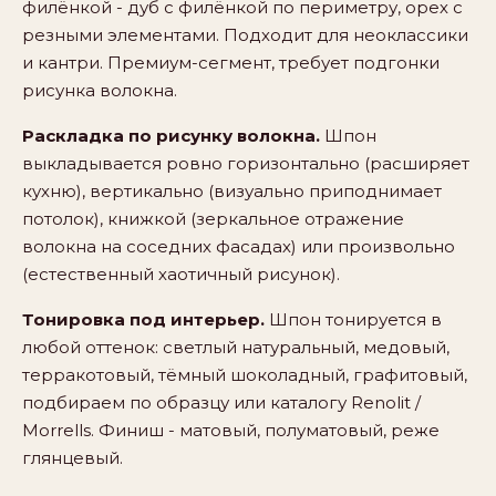
филёнкой - дуб с филёнкой по периметру, орех с
резными элементами. Подходит для неоклассики
и кантри. Премиум-сегмент, требует подгонки
рисунка волокна.
Раскладка по рисунку волокна.
Шпон
выкладывается ровно горизонтально (расширяет
кухню), вертикально (визуально приподнимает
потолок), книжкой (зеркальное отражение
волокна на соседних фасадах) или произвольно
(естественный хаотичный рисунок).
Тонировка под интерьер.
Шпон тонируется в
любой оттенок: светлый натуральный, медовый,
терракотовый, тёмный шоколадный, графитовый,
подбираем по образцу или каталогу Renolit /
Morrells. Финиш - матовый, полуматовый, реже
глянцевый.