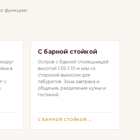
го функцию
С барной стойкой
вокруг
Остров с барной столешницей
ойка в
высотой 1.05-1.10 м или со
стороной-выносом для
² с
табуретов. Зона завтрака и
.
общения, разделение кухни и
гостиной.
С БАРНОЙ СТОЙКОЙ →