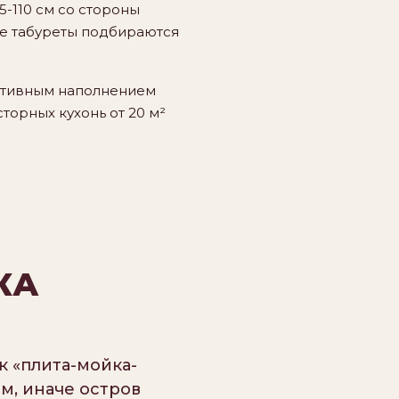
5-110 см со стороны
ые табуреты подбираются
ративным наполнением
сторных кухонь от 20 м²
КА
к «плита-мойка-
 м, иначе остров