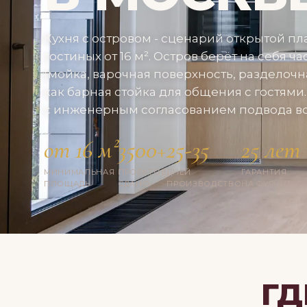
Кухня с островом - сценарий открытой пл
гостиных от 16 м². Остров берёт на себя ч
(мойка, варочная поверхность, разделочн
как барная стойка для общения с гостями
с инженерным согласованием подвода во
от 16 м²
3500+
25-35
25 лет
МИНИМАЛЬНАЯ
ПРОЕКТОВ
ДНЕЙ
ГАРАНТИЯ
ПЛОЩАДЬ
СДАНО
ПРОИЗВОДСТВО
НА ФУРНИТУР
ГД