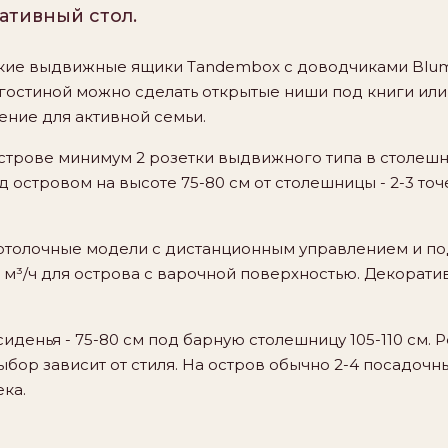
ативный стол.
кие выдвижные ящики Tandembox с доводчиками Blum -
 гостиной можно сделать открытые ниши под книги или 
ение для активной семьи.
строве минимум 2 розетки выдвижного типа в столешн
 островом на высоте 75-80 см от столешницы - 2-3 то
толочные модели с дистанционным управлением и по
 м³/ч для острова с варочной поверхностью. Декоратив
иденья - 75-80 см под барную столешницу 105-110 см. 
ыбор зависит от стиля. На остров обычно 2-4 посадочны
ка.