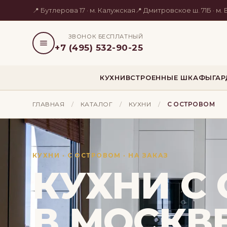
📍 Бутлерова 17 · м. Калужская
📍 Дмитровское ш. 71Б · м
ЗВОНОК БЕСПЛАТНЫЙ
+7 (495) 532-90-25
КУХНИ
ВСТРОЕННЫЕ ШКАФЫ
ГА
ГЛАВНАЯ
/
КАТАЛОГ
/
КУХНИ
/
С ОСТРОВОМ
КУХНИ · С ОСТРОВОМ · НА ЗАКАЗ
КУХНИ С
В МОСКВ