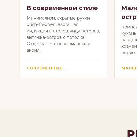
В современном стиле
Мале
ост
Минимализм, скрытые ручки
push-to-open, варочная
Компак
индукция в столешницу острова,
кухонь 
вытяжка-остров с потолка.
раздел
Отделка - матовая эмаль или
хранен
акрил.
остают
СОВРЕМЕННЫЕ →
МАЛЕН
Р