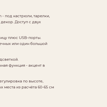
 под кастрюли, тарелки,
декор. Доступ с двух
ицу плюс USB-порты.
чечных или один большой
дсветкой.
ная функция - акцент в
Регулировка по высоте,
х места из расчёта 60-65 см