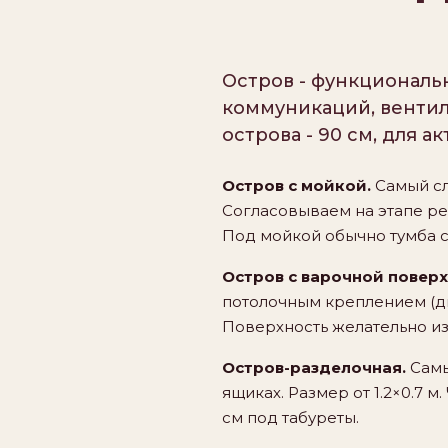
Остров - функциональ
коммуникаций, венти
острова - 90 см, для ак
Остров с мойкой.
Самый сл
Согласовываем на этапе рем
Под мойкой обычно тумба 
Остров с варочной повер
потолочным креплением (диа
Поверхность желательно из 
Остров-разделочная.
Самы
ящиках. Размер от 1.2×0.7 
см под табуреты.