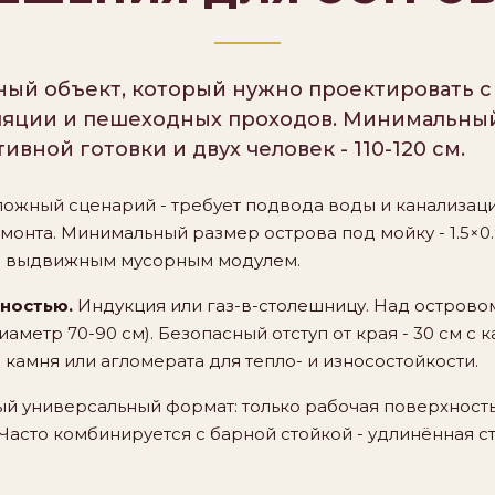
ный объект, который нужно проектировать с
ляции и пешеходных проходов. Минимальный
тивной готовки и двух человек - 110-120 см.
ожный сценарий - требует подвода воды и канализаци
онта. Минимальный размер острова под мойку - 1.5×0.9 
с выдвижным мусорным модулем.
хностью.
Индукция или газ-в-столешницу. Над островом
метр 70-90 см). Безопасный отступ от края - 30 см с 
камня или агломерата для тепло- и износостойкости.
й универсальный формат: только рабочая поверхност
м. Часто комбинируется с барной стойкой - удлинённая 