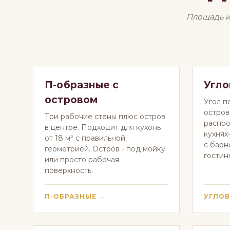
Площадь и
П-образные с
Угло
островом
Угол п
остров
Три рабочие стены плюс остров
распро
в центре. Подходит для кухонь
кухнях
от 18 м² с правильной
с барн
геометрией. Остров - под мойку
гостин
или просто рабочая
поверхность.
П-ОБРАЗНЫЕ →
УГЛОВ