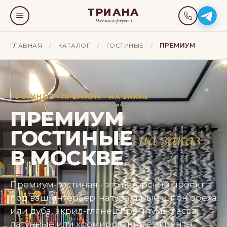
ТРИАНА
Мебельная фабрика
ГЛАВНАЯ
/
КАТАЛОГ
/
ГОСТИНЫЕ
/
ПРЕМИУМ
ГОСТИНЫЕ · ПРЕМИУМ · НА ЗАКАЗ
ПРЕМИУМ
ГОСТИНЫЕ
на заказ
В МОСКВЕ
Премиум-гостиная - это авторский проект
под ваш интерьер: натуральный шпон ореха
или дуба, акрил-глянец премиум-класса,
латунные или хромированные акценты,