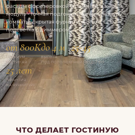
фасады с фрезеровкой и патиной. Каждый
модуль - точная подгонка под архитектуру
комнаты, скрытая фурнитура Blum, LED-
подсветка с диммером.
от 800К
до 4 м
25-45
ПРЕМИУМ
ВЫСОТА
ДНЕЙ
ГОСТИНАЯ
ПОД ПОТОЛОК
ПРОИЗВОДСТВО
25 лет
ГАРАНТИЯ
НА ФУРНИТУРУ
ЧТО ДЕЛАЕТ ГОСТИНУЮ