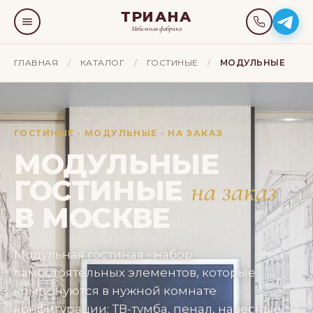
ТРИАНА
Мебельная фабрика
ГЛАВНАЯ
/
КАТАЛОГ
/
ГОСТИНЫЕ
/
МОДУЛЬНЫЕ
ГОСТИНЫЕ · МОДУЛЬНЫЕ · НА ЗАКАЗ
МОДУЛЬНЫЕ
ГОСТИНЫЕ
на заказ
В МОСКВЕ
Модульная гостиная - набор
самостоятельных элементов, которые
компонуются в нужной комнате
конфигурации: ТВ-тумба, пенал, навесные