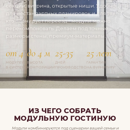
секции, витрина, открытые ниши. Удобно
для нестандартных планировок и для тех,
кто планирует переезд - модули можно
перекомпоновать. Делаем под точные
размеры стены, премиум-материалы.
от 4
до 4 м
25-35
25 лет
МОДУЛЕЙ
ВЫСОТА
ДНЕЙ
ГАРАНТИЯ
В СИСТЕМЕ
КОМПОЗИЦИИ
ПРОИЗВОДСТВО
НА ФУРНИТУРУ
ИЗ ЧЕГО СОБРАТЬ
МОДУЛЬНУЮ ГОСТИНУЮ
Модули комбинируются под сценарии вашей семьи и