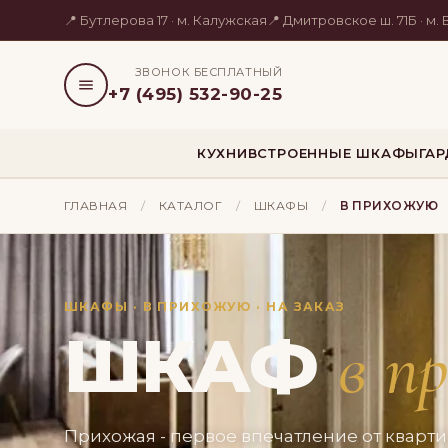
📍 Бутлерова 17 · м. Калужская
📍 Дмитровское ш. 71Б · м
ЗВОНОК БЕСПЛАТНЫЙ
+7 (495) 532-90-25
КУХНИ
ВСТРОЕННЫЕ ШКАФЫ
ГА
ГЛАВНАЯ
/
КАТАЛОГ
/
ШКАФЫ
/
В ПРИХОЖУЮ
ШКАФЫ · В ПРИХОЖУЮ · НА ЗАКАЗ
ШКАФ
в п
Прихожая - первое впечатление от квар