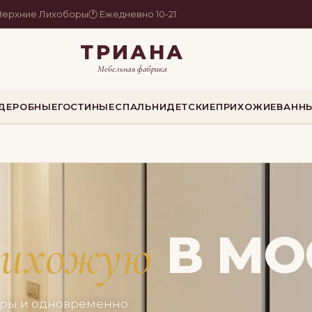
. Верхние Лихоборы
🕐 Ежедневно 10-21
ТРИАНА
Мебельная фабрика
РДЕРОБНЫЕ
ГОСТИНЫЕ
СПАЛЬНИ
ДЕТСКИЕ
ПРИХОЖИЕ
ВАНН
В МО
рихожую
тиры и одновременно