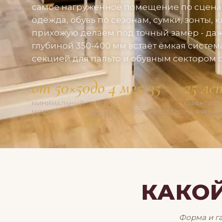
самое нагруженное помещение по сцена
одежда, обувь по сезонам, сумки, зонты, 
прихожую делаем под точный замер - даж
глубиной 350-400 мм встаёт ёмкая систем
секцией для пальто и обувным сектором с
от 50×50
до 4 м
25-35
25 ле
МИНИМАЛЬНЫЙ
ВЫСОТА
ДНЕЙ
ГАРАНТИЯ
МОДУЛЬ
ФАСАДА
ПРОИЗВОДСТВО
НА ФУРНИТ
КАКО
Форма и г