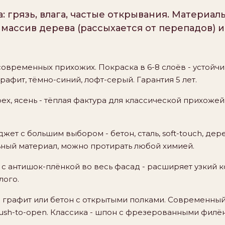
а: грязь, влага, частые открывания. Материа
 массив дерева (рассыхается от перепадов) 
современных прихожих. Покраска в 6-8 слоёв - устойчив
рафит, тёмно-синий, лофт-серый. Гарантия 5 лет.
рех, ясень - тёплая фактура для классической прихожей.
жет с большим выбором - бетон, сталь, soft-touch, де
льный материал, можно протирать любой химией.
с антишок-плёнкой во весь фасад - расширяет узкий 
лого.
графит или бетон с открытыми полками. Современный
push-to-open. Классика - шпон с фрезерованными филё