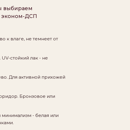
лы выбираем
и эконом-ДСП
о к влаге, не темнеет от
 UV-стойкий лак - не
рево. Для активной прихожей
коридор. Бронзовое или
 минимализм - белая или
нками.