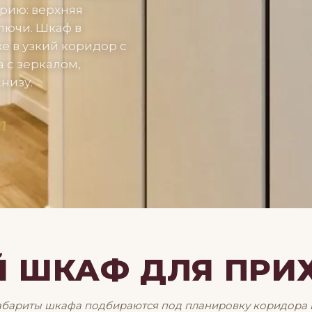
рию: верхняя
ключи. Шкаф в
е в узкий коридор с
а с зеркалом,
низу.
т
УРУ
Й ШКАФ ДЛЯ ПРИ
абариты шкафа подбираются под планировку коридора 