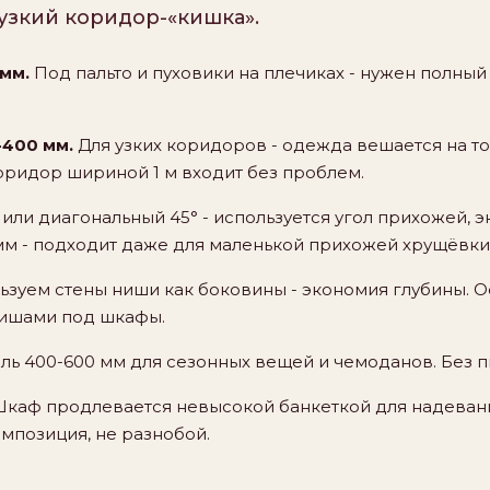
 узкий коридор-«кишка».
мм.
Под пальто и пуховики на плечиках - нужен полный
-400 мм.
Для узких коридоров - одежда вешается на т
коридор шириной 1 м входит без проблем.
или диагональный 45° - используется угол прихожей, э
м - подходит даже для маленькой прихожей хрущёвки
зуем стены ниши как боковины - экономия глубины. О
нишами под шкафы.
ь 400-600 мм для сезонных вещей и чемоданов. Без п
каф продлевается невысокой банкеткой для надеван
омпозиция, не разнобой.