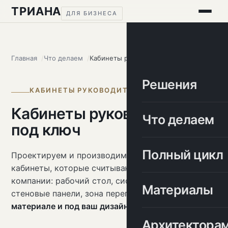
ТРИАНА
ДЛЯ БИЗНЕСА
Главная
Что делаем
Кабинеты руководителя
Решения
КАБИНЕТЫ РУКОВОДИТЕЛЯ
Кабинеты руководителя
Что делаем
под ключ
Полный цикл
Проектируем и производим представительские
кабинеты, которые считываются как статус
компании: рабочий стол, системы хранения,
Материалы
стеновые панели, зона переговоров —
в едином
материале и под ваш дизайн-проект
.
Архитектора